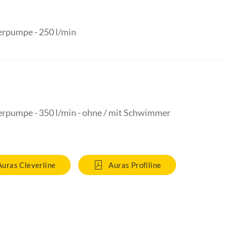
rpumpe - 250 l/min
rpumpe - 350 l/min - ohne / mit Schwimmer
Auras Cleverline
Auras Profiline