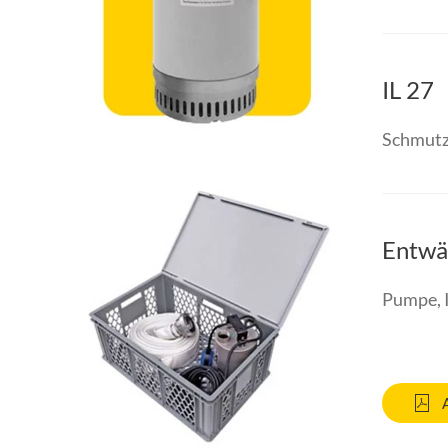
IL 27
Schmutz
Entwä
Pumpe, 