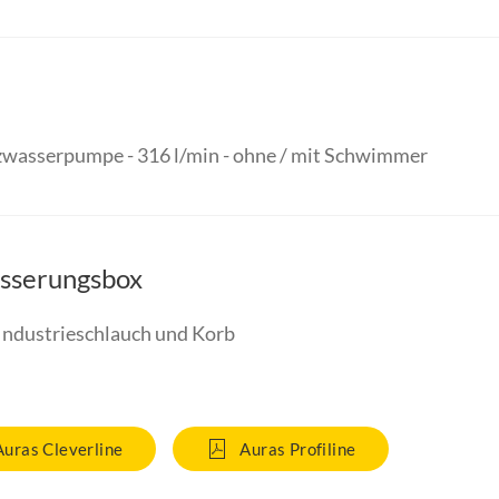
wasserpumpe - 316 l/min - ohne / mit Schwimmer
sserungsbox
Industrieschlauch und Korb
Auras Cleverline
Auras Profiline